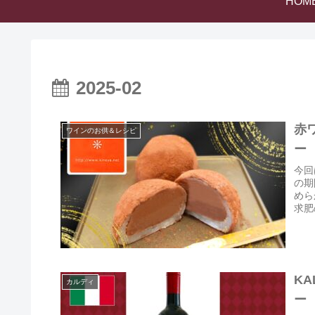
HOM
2025-02
赤
ワインのお供＆レシピ
ー
今回
の期
めら
求肥
K
カルディ
ー