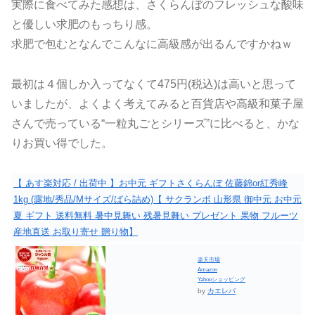
実際に食べてみた感想は、さくらんぼのフレッシュな酸味
と優しい求肥のもっちり感。
求肥で包むとなんでこんなに高級感が出るんですかねｗ
最初は４個しか入ってなくて475円(税込)は高いと思って
いましたが、よくよく考えてみると百貨店や高級和菓子屋
さんで売っている“一粒丸ごとシリーズ”に比べると、かな
りお買い得でした。
【 あす楽対応 / 出荷中 】お中元 ギフトさくらんぼ 佐藤錦or紅秀峰
1kg (露地/秀品/Mサイズ/ばら詰め)【 サクランボ 山形県 御中元 お中元
夏 ギフト 送料無料 暑中見舞い 残暑見舞い プレゼント 果物 フルーツ
産地直送 お取り寄せ 贈り物】
楽天市場
Amazon
Yahooショッピング
by
カエレバ