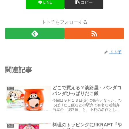
LINE
コピー
トト子をフォローする
トト子
関連記事
どこで買える？淡路屋・パンダコ
雑記
パンダひっぱりだこ飯
今回は９月１３日(金)に発売となった、ひ
っぱりだこ飯などの駅弁で有名な老舗弁
当屋の「淡路屋」と、不朽の名作として
今なお愛され続けている大人気アニメ映
画の「パンダコパンダ」がコラボした
『淡路屋・パンダコパンダひっぱりだこ
料理のトッピングに!!KRAFT『や
雑記
飯』を紹介したいと思い...