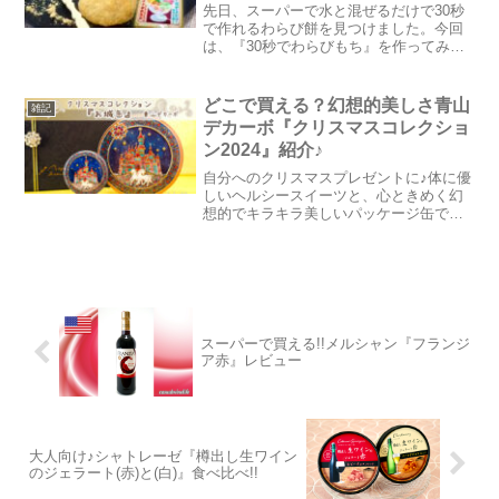
先日、スーパーで水と混ぜるだけで30秒
で作れるわらび餅を見つけました。今回
は、『30秒でわらびもち』を作ってみた
感想と、わらびもちをタピオカ風にアレ
ンジして作ったタピオカミルクティーも
一緒に紹介したいと思います。わらびも
どこで買える？幻想的美しさ青山
雑記
ちの作り方はとても簡...
デカーボ『クリスマスコレクショ
ン2024』紹介♪
自分へのクリスマスプレゼントに♪体に優
しいヘルシースイーツと、心ときめく幻
想的でキラキラ美しいパッケージ缶で有
名な青山デカーボの『数量限定・クリス
マスコレクション』をＧＥＴしました!!グ
ラスペイントアーティストのAlisa Horita
さん...
スーパーで買える!!メルシャン『フランジ
ア赤』レビュー
大人向け♪シャトレーゼ『樽出し生ワイン
のジェラート(赤)と(白)』食べ比べ!!