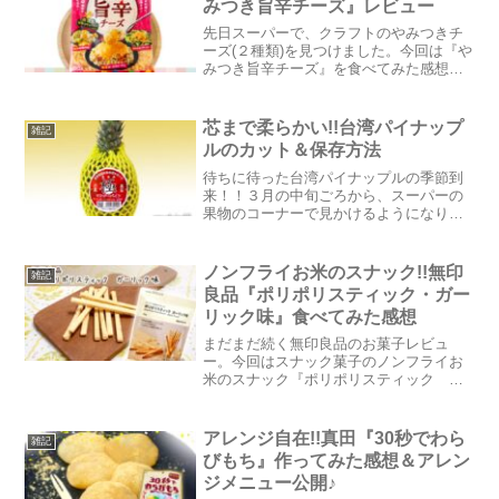
みつき旨辛チーズ』レビュー
先日スーパーで、クラフトのやみつきチ
ーズ(２種類)を見つけました。今回は『や
みつき旨辛チーズ』を食べてみた感想
と、旨辛チーズを使った料理を紹介した
いと思います。見た目はとろけるチーズ
っぽいですが、料理にかけるだけの新感
芯まで柔らかい!!台湾パイナップ
雑記
覚のフレーバーシュレッ...
ルのカット＆保存方法
待ちに待った台湾パイナップルの季節到
来！！３月の中旬ごろから、スーパーの
果物のコーナーで見かけるようになりま
した♪去年はじめて買って食べてみたとこ
ろ、酸味が少なく濃厚で甘味が強いの
で、すっかりハマりました。この近年、
ノンフライお米のスナック!!無印
雑記
日本のスーパーに並ぶよう...
良品『ポリポリスティック・ガー
リック味』食べてみた感想
まだまだ続く無印良品のお菓子レビュ
ー。今回はスナック菓子のノンフライお
米のスナック『ポリポリスティック ガ
ーリック味』を食べてみた感想を綴りた
いと思います。【無印良品 ポリポリス
ティック ガーリック味】内容量：30g販
アレンジ自在!!真田『30秒でわら
雑記
売価格：180円(税込...
びもち』作ってみた感想＆アレン
ジメニュー公開♪