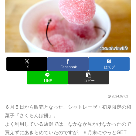
X
Facebook
はてブ
LINE
コピー
2024.07.02
６月５日から販売となった、シャトレーゼ・初夏限定の和
菓子『さくらんぼ餅』。
よく利用している店舗では、なかなか見かけなかったので
買えずにあきらめていたのですが、６月末にやっとGET