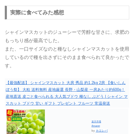
実際に食べてみた感想
シャインマスカットのジューシーで芳醇な甘さに、求肥の
もっちり感が最高でした。
また、一口サイズなのと種なしシャインマスカットを使用
しているので種を出さずにそのまま食べられて良かったで
す。
【最強配送】 シャインマスカット 大房 秀品 約1.2kg 2房 【食いしん
ぼう祭】 大粒 送料無料 産地厳選 長野・山梨産 一房あたり約600g！
産地直送 皮ごと食べられる 大人気ブドウ 種なし ぶどう | シャイン マ
スカット ブドウ 甘い ギフト プレゼント フルーツ 常温発送
楽天市場
Amazon
by
カエレバ