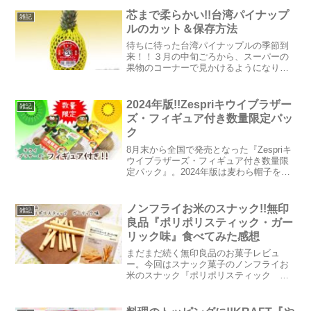
～２６日の３日間限定で、長い見た目が
特徴的な「パンプディン」が販売される
芯まで柔らかい!!台湾パイナップ
雑記
という内容でした。食べ...
ルのカット＆保存方法
待ちに待った台湾パイナップルの季節到
来！！３月の中旬ごろから、スーパーの
果物のコーナーで見かけるようになりま
した♪去年はじめて買って食べてみたとこ
ろ、酸味が少なく濃厚で甘味が強いの
で、すっかりハマりました。この近年、
2024年版!!Zespriキウイブラザー
雑記
日本のスーパーに並ぶよう...
ズ・フィギュア付き数量限定パッ
ク
8月末から全国で発売となった『Zespriキ
ウイブラザーズ・フィギュア付き数量限
定パック』。2024年版は麦わら帽子をか
ぶって、ちょっとオシャレなキウイブラ
ザーズです♪フィギュア付きパック販売時
期と値段は？◆販売時期◆第1弾：8月27
ノンフライお米のスナック!!無印
雑記
日～ ...
良品『ポリポリスティック・ガー
リック味』食べてみた感想
まだまだ続く無印良品のお菓子レビュ
ー。今回はスナック菓子のノンフライお
米のスナック『ポリポリスティック ガ
ーリック味』を食べてみた感想を綴りた
いと思います。【無印良品 ポリポリス
ティック ガーリック味】内容量：30g販