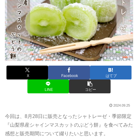
X
Facebook
はてブ
LINE
コピー
2024.09.25
今回は、8月28日に販売となったシャトレーゼ・季節限定
『山梨県産シャインマスカットのぶどう餅』を食べてみた
感想と販売期間について綴りたいと思います。