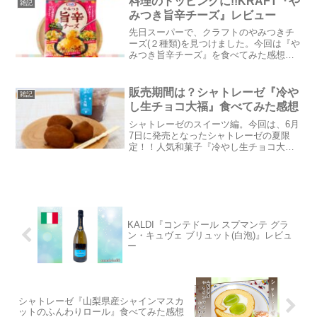
料理のトッピングに!!KRAFT『や
雑記
売価格：180円(税込...
みつき旨辛チーズ』レビュー
先日スーパーで、クラフトのやみつきチ
ーズ(２種類)を見つけました。今回は『や
みつき旨辛チーズ』を食べてみた感想
と、旨辛チーズを使った料理を紹介した
いと思います。見た目はとろけるチーズ
っぽいですが、料理にかけるだけの新感
販売期間は？シャトレーゼ『冷や
雑記
覚のフレーバーシュレッ...
し生チョコ大福』食べてみた感想
シャトレーゼのスイーツ編。今回は、6月
7日に発売となったシャトレーゼの夏限
定！！人気和菓子『冷やし生チョコ大
福』を食べてみた感想を綴りたいと思い
ます。カップは二層になっていて、上下
に３個ずつ入っています。【夏限定 冷
やし生チョコ大福 ６個入...
KALDI『コンテドール スプマンテ グラ
ン・キュヴェ ブリュット(白泡)』レビュ
ー
シャトレーゼ『山梨県産シャインマスカ
ットのふんわりロール』食べてみた感想