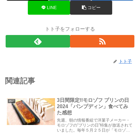
LINE
コピー
トト子をフォローする
トト子
関連記事
3日間限定!!モロゾフ プリンの日
雑記
2024「パンプディン」食べてみ
た感想
先週、朝の情報番組で洋菓子メーカー・
モロゾフの“プリンの日”特集が放送されて
いました。毎年５月２５日が「モロゾ
フ プリンの日」だそうで、５月２４日