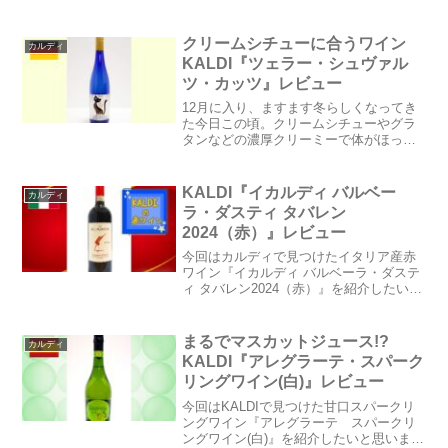
ルディ公式オンラインショップは★こち
ら★◆ワイン名：ハメケン・セラーズ
エル・パソ（赤）◆産地(地方・地域な
クリームシチューに合うワイン
カルディ
ど)：スペイン／カスティ...
KALDI『ツェラー・シュヴァル
ツ・カッツ』レビュー
12月に入り、ますます冬らしくなってき
た今日この頃。クリームシチューやグラ
タンなどの濃厚クリーミーで体がほっこ
り温かくなる料理が食べたくなる季節♪今
回はクリーム系の料理に合うワインを紹
介したいと思います。カルディで見つけ
KALDI『イカルディ バルベー
カルディ
た黒猫ラベルがとても...
ラ・ダスティ タバレン
2024（赤）』レビュー
今回はカルディで見つけたイタリア産赤
ワイン『イカルディ バルベーラ・ダステ
ィ タバレン2024（赤）』を紹介したいと
思います。◆ワイン名：イカルディ バル
ベーラ・ダスティ タバレン2024（赤）◆
産地(地方・地域など)：イタリア／ピエモ
まるでマスカットジュース!?
カルディ
ンテ...
KALDI『アレグラーテ・スパーク
リングワイン(白)』レビュー
今回はKALDIで見つけた甘口スパークリ
ングワイン『アレグラーテ スパークリ
ングワイン(白)』を紹介したいと思いま