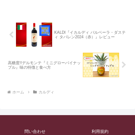
す。カルディ公式オンラインショップは
★こちら★◆ワイン名：アレグラーテ
スパークリングワイン(白)◆産地(地方・
地域など)：ス...
KALDI『イカルディ バルベーラ・ダステ
ィ タバレン2024（赤）』レビュー
高糖度!!デルモンテ『ミニグローパイナッ
プル』味の特徴と食べ方
ホーム
カルディ
問い合わせ
利用規約