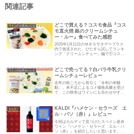
関連記事
どこで買える？コスモ食品『コス
ワインのお供＆レシピ
モ直火焼 銀のクリームシチュ
ー・ルー』食べてみた感想
2025年1月11日のＭＢＳサタデープラス
内で放送された、ひたすら試してランキ
ング「クリームシチュー」編で①コスト
パフォーマンス ②ルーの溶けやすさ ③ソ
ースだけの味 ④全体の味 ⑤ごはんとの相
性を徹底的に調査し、見事総合１位に輝
どこで売ってる？白バラ牛乳クリ
ワインのお供＆レシピ
いたコスモ...
ームシチューレビュー
去年の秋ごろから長引く「令和の米騒
動」。米不足によるコメ価格高騰を受け
て、この秋冬はワインにも合わせやすい
クリームシチューが大活躍でした。今回
は『白バラ牛乳使用 牛乳屋さんのおい
しいクリームシチュールウ』を食べてみ
KALDI『ハメケン・セラーズ エ
カルディ
た感想を綴りたいと思います...
ル・パソ（赤）』レビュー
今回はカルディで見つけたスペイン産赤
ワイン『ハメケン・セラーズ エル・パ
ソ（赤）』を紹介したいと思います。カ