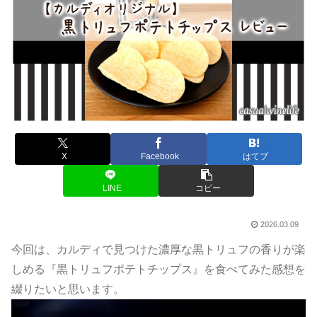
X
Facebook
はてブ
LINE
コピー
2026.03.09
今回は、カルディで見つけた濃厚な黒トリュフの香りが楽
しめる『黒トリュフポテトチップス』を食べてみた感想を
綴りたいと思います。