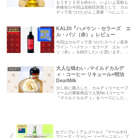
もうすぐ２月も終わり、いよいよ花粉も
本格化💦今回は花粉症対策として、カル
ディで見つけたがんこ茶家「べにふう
き・甜茶ペパーミント」を飲んでみた感
想を綴りたいと思います。こちらの記事
も合わせてご覧ください→『早めが肝
KALDI『ハメケン・セラーズ エ
カルディ
心！！ネトルリーフティーで黄...
ル・パソ（赤）』レビュー
今回はカルディで見つけたスペイン産赤
ワイン『ハメケン・セラーズ エル・パ
ソ（赤）』を紹介したいと思います。カ
ルディ公式オンラインショップは★こち
ら★◆ワイン名：ハメケン・セラーズ
エル・パソ（赤）◆産地(地方・地域な
大人な味わい ♪マイルドカルデ
カルディ
ど)：スペイン／カスティ...
ィ・コーヒー リキュール×明治
DearMilk
少し前に購入した、カルディコーヒーフ
ァームの看板商品で人気No.1コーヒー
『マイルドカルディ』をベースにしたコ
ーヒーリキュール。『マイルドカルデ
ィ』は店頭で配られているので、飲んだ
ことがあるという方は多いのではないで
しょうか(^^)？リキュ...
セブンプレミアムゴールド『マールボロ
ブリーズ・ヴァレー ソーヴィニヨン・ブ