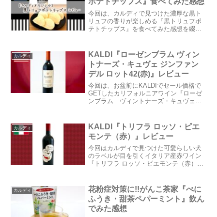
ポテトチップス』食べてみた感想
今回は、カルディで見つけた濃厚な黒ト
リュフの香りが楽しめる『黒トリュフポ
テトチップス』を食べてみた感想を綴り
たいと思います。【カルディオリジナ
ル 黒トリュフポテトチップス】通常価
格：257円(税込) ※ブログ更新時点内容
KALDI『ローゼンブラム ヴィン
カルディ
量 ：60gカルディ...
トナーズ・キュヴェ ジンファン
デル ロット42(赤)』レビュー
今回は、お盆前にKALDIでセール価格で
GETしたカリフォルニアワイン『ローゼ
ンブラム ヴィントナーズ・キュヴェ
ジンファンデル ロット42（赤）』を紹
介したいと思います。カルディ公式オン
ラインショップは★こちら★◆ワイン
KALDI『トリフラ ロッソ・ピエ
カルディ
名：『ローゼンブラ...
モンテ（赤）』レビュー
今回はカルディで見つけた可愛らしい犬
のラベルが目を引くイタリア産赤ワイン
『トリフラ ロッソ・ピエモンテ（赤）』
を紹介したいと思います。◆ワイン名：
トリフラ ロッソ・ピエモンテ（赤）◆産
地(地方・地域など)：イタリア／ピエモン
花粉症対策に!!がんこ茶家『べに
カルディ
テ州◆ぶどうの品...
ふうき・甜茶ペパーミント』飲ん
でみた感想