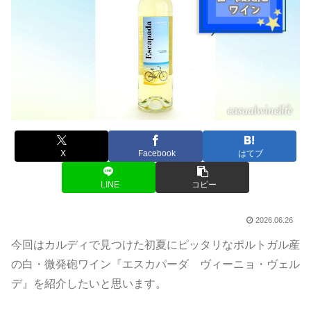
X
Facebook
はてブ
LINE
コピー
2026.06.26
今回はカルディで見つけた初夏にピッタリなポルトガル産
の白・微発砲ワイン『エスカパーダ ヴィーニョ・ヴェル
デ』を紹介したいと思います。