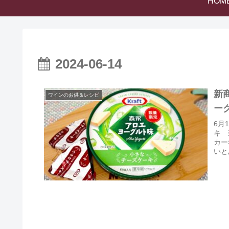
HOM
2024-06-14
新
ワインのお供＆レシピ
ー
6月
キ 
カー
いと