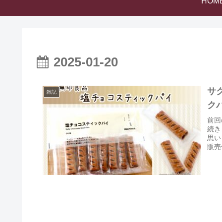
HOM
2025-01-20
サ
雑記
ク
前回
続き
思い
販売