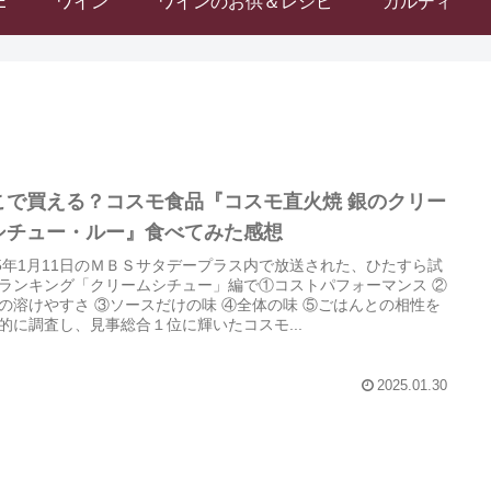
E
ワイン
ワインのお供＆レシピ
カルディ
こで買える？コスモ食品『コスモ直火焼 銀のクリー
シチュー・ルー』食べてみた感想
25年1月11日のＭＢＳサタデープラス内で放送された、ひたすら試
ランキング「クリームシチュー」編で①コストパフォーマンス ②
の溶けやすさ ③ソースだけの味 ④全体の味 ⑤ごはんとの相性を
的に調査し、見事総合１位に輝いたコスモ...
2025.01.30