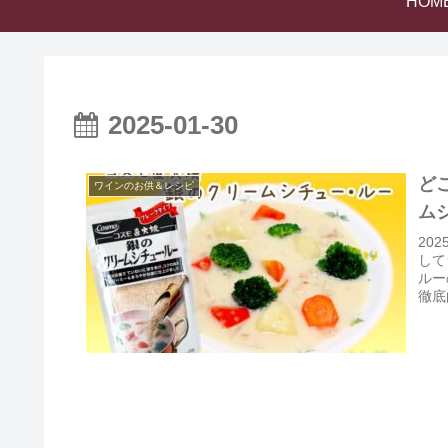
HOM
2025-01-30
ど
ワインのお供＆レシピ
ム
20
して
ルー
徹底